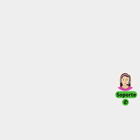
Soporte
✆